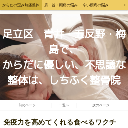
»
からだの歪み無痛整体
肩・首・頭痛の悩み
辛い腰痛の悩み
交通事故後の体調ケア・むちうち対応
料金表
お問い合わせ
自己紹介
ブログ
足立区 青井・五反野・梅
島で、
からだに優しい、不思議な
整体は、しちふく整骨院
前のページ
一覧へ
次のページ
免疫力を高めてくれる食べるワクチ